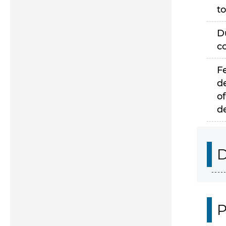
to
D
c
F
d
of
d
D
P