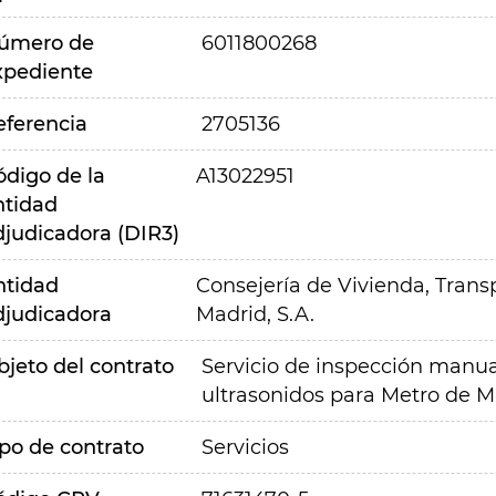
úmero de
6011800268
xpediente
eferencia
2705136
ódigo de la
A13022951
ntidad
djudicadora (DIR3)
ntidad
Consejería de Vivienda, Transp
djudicadora
Madrid, S.A.
bjeto del contrato
Servicio de inspección manu
ultrasonidos para Metro de M
ipo de contrato
Servicios