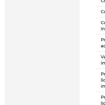
C
C
C
i
P
a
V
i
P
li
i
P
li