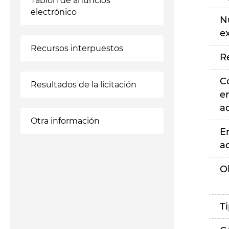
Tablón de anuncios
electrónico
N
e
Recursos interpuestos
R
C
Resultados de la licitación
e
a
Otra información
E
a
O
T