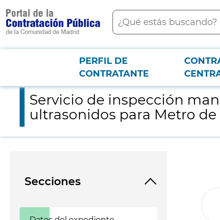
contenido
Buscar
principal
PERFIL DE
CONTR
Menú PCON
2026-3-12
Servicio de inspección manual de soldaduras aluminotérmicas
CONTRATANTE
CENTR
Servicio de inspección ma
ultrasonidos para Metro de
Secciones
Datos del expediente