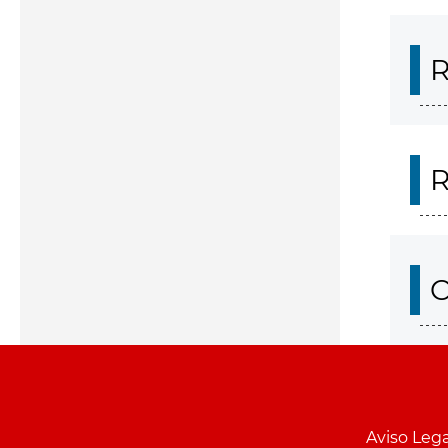
R
R
O
Aviso Lega