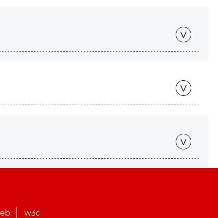
web
w3c