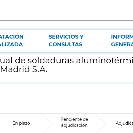
ATACIÓN
SERVICIOS Y
INFOR
 mediante ultrasonidos para Metro de Madrid S.A.
ALIZADA
CONSULTAS
GENER
nual de soldaduras aluminotérm
 Madrid S.A.
Pendiente de
En plazo
Adjudic
adjudicación