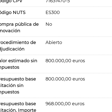
ódigo CPV
71631470-5
ódigo NUTS
ES300
ompra pública de
No
nnovación
rocedimiento de
Abierto
djudicación
alor estimado sin
800.000,00 euros
mpuestos
resupuesto base
800.000,00 euros
citación sin
mpuestos
resupuesto base
968.000,00 euros
citación. Importe