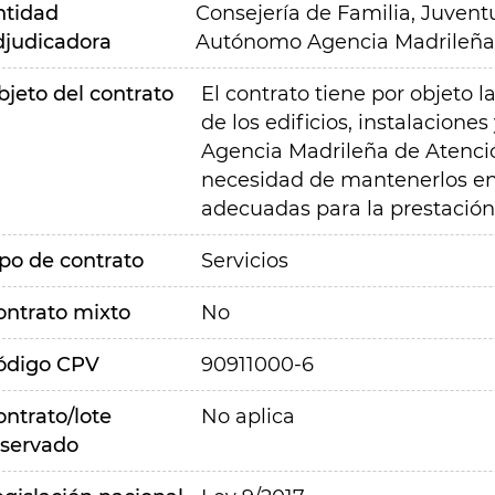
ntidad
Consejería de Familia, Juvent
djudicadora
Autónomo Agencia Madrileña 
bjeto del contrato
El contrato tiene por objeto l
de los edificios, instalaciones
Agencia Madrileña de Atenció
necesidad de mantenerlos en 
adecuadas para la prestación 
ipo de contrato
Servicios
ontrato mixto
No
ódigo CPV
90911000-6
ontrato/lote
No aplica
eservado