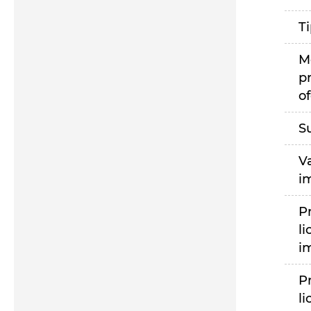
T
M
p
of
S
V
i
P
li
i
P
li