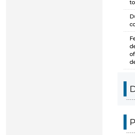
to
D
c
F
d
of
d
D
P