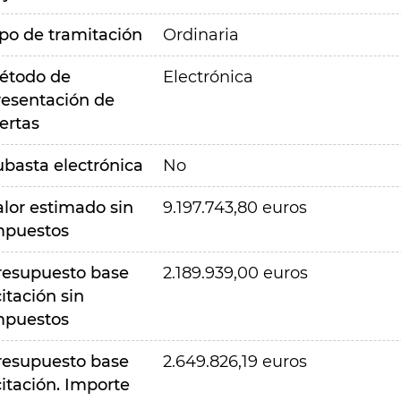
ipo de tramitación
Ordinaria
étodo de
Electrónica
resentación de
ertas
ubasta electrónica
No
alor estimado sin
9.197.743,80 euros
mpuestos
resupuesto base
2.189.939,00 euros
citación sin
mpuestos
resupuesto base
2.649.826,19 euros
citación. Importe