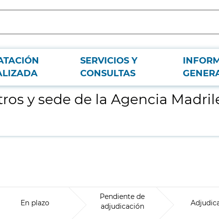
ATACIÓN
SERVICIOS Y
INFOR
 de Atención Social (4 Lotes)
ALIZADA
CONSULTAS
GENER
tros y sede de la Agencia Madril
Pendiente de
En plazo
Adjudic
adjudicación