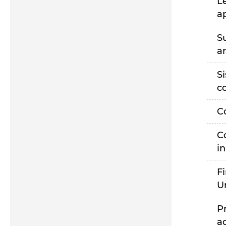
L
a
S
a
S
c
C
C
i
F
U
P
a