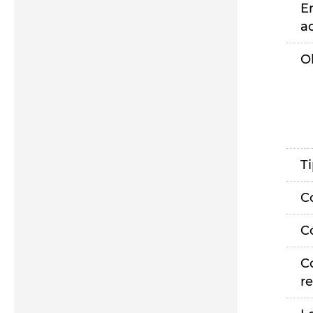
E
a
O
T
C
C
C
r