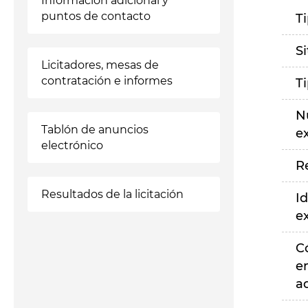
Información adicional y
puntos de contacto
T
S
Licitadores, mesas de
contratación e informes
T
N
Tablón de anuncios
e
electrónico
R
Resultados de la licitación
Id
e
C
e
a