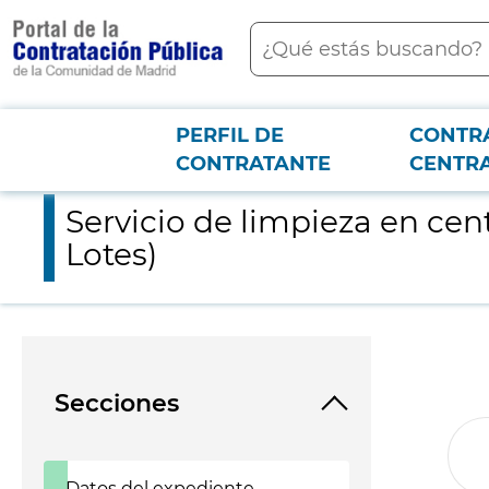
contenido
Buscar
principal
PERFIL DE
CONTR
Menú PCON
2026-3-12
Servicio de limpieza en centros y sede de la Agencia Madrileña
CONTRATANTE
CENTR
Servicio de limpieza en cen
Lotes)
Secciones
Datos del expediente