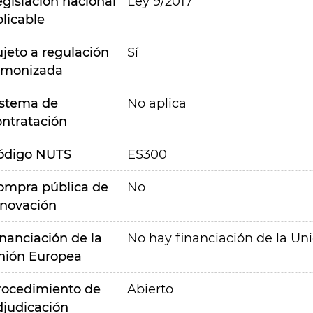
egislación nacional
Ley 9/2017
plicable
ujeto a regulación
Sí
rmonizada
istema de
No aplica
ontratación
ódigo NUTS
ES300
ompra pública de
No
nnovación
inanciación de la
No hay financiación de la Un
nión Europea
rocedimiento de
Abierto
djudicación