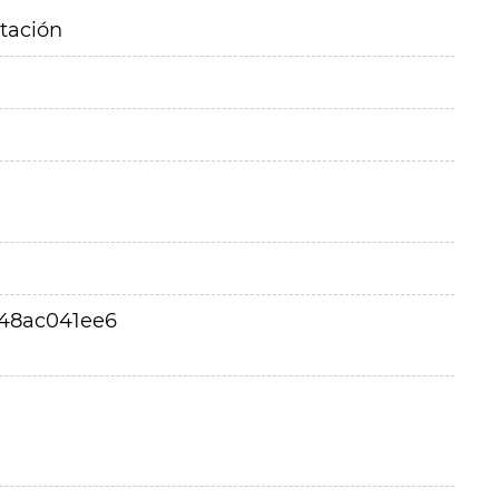
itación
548ac041ee6