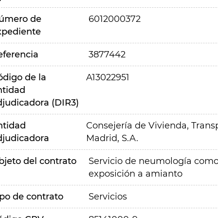
úmero de
6012000372
xpediente
eferencia
3877442
ódigo de la
A13022951
ntidad
djudicadora (DIR3)
ntidad
Consejería de Vivienda, Transp
djudicadora
Madrid, S.A.
bjeto del contrato
Servicio de neumología como s
exposición a amianto
ipo de contrato
Servicios