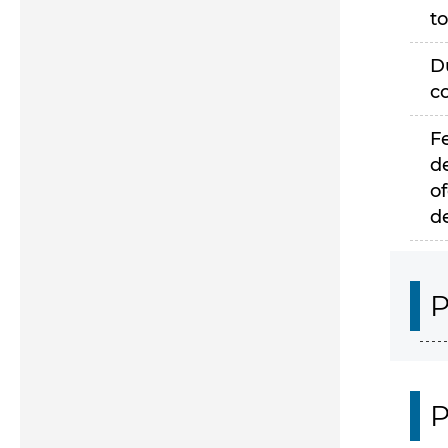
to
D
c
F
d
of
d
P
P