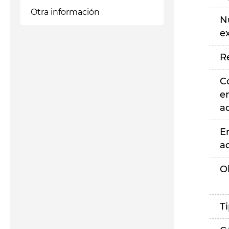
Otra información
N
e
R
C
e
a
E
a
O
T