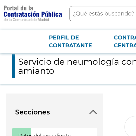
contenido
Buscar
principal
PERFIL DE
CONTR
Menú PCON
2026-3-12
Servicio de neumología como soporte a la vigilancia específic
CONTRATANTE
CENTR
Servicio de neumología como
amianto
Secciones
Datos del expediente