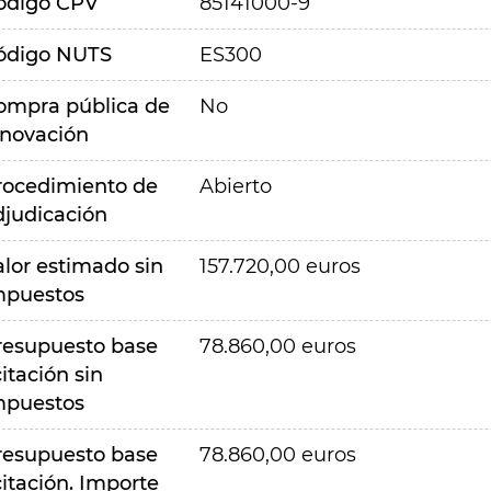
ódigo CPV
85141000-9
ódigo NUTS
ES300
ompra pública de
No
nnovación
rocedimiento de
Abierto
djudicación
alor estimado sin
157.720,00 euros
mpuestos
resupuesto base
78.860,00 euros
citación sin
mpuestos
resupuesto base
78.860,00 euros
citación. Importe