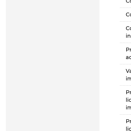
C
C
C
i
P
a
V
i
P
li
i
P
li