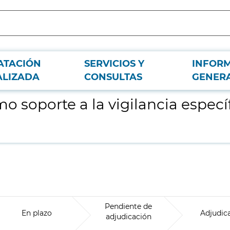
ATACIÓN
SERVICIOS Y
INFOR
a post exposición a amianto
ALIZADA
CONSULTAS
GENER
 soporte a la vigilancia especí
Pendiente de
En plazo
Adjudic
adjudicación