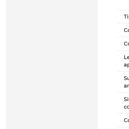
T
C
C
L
a
S
a
S
c
C