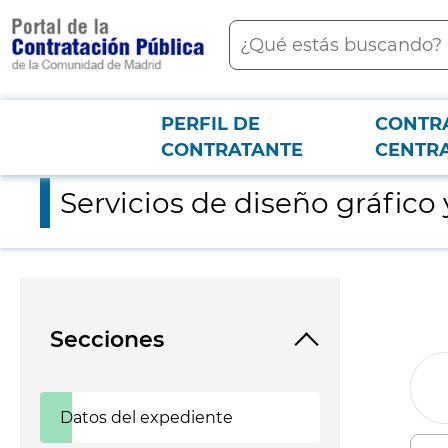
contenido
Buscar
principal
PERFIL DE
CONTR
Menú PCON
2026-3-12
Servicios de diseño gráfico y producción de materiales para en
CONTRATANTE
CENTR
Servicios de diseño gráfico
Secciones
Datos del expediente