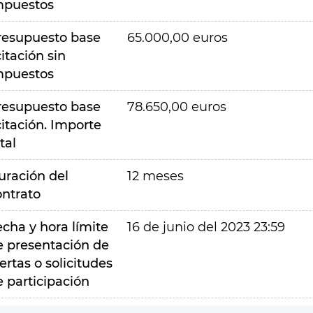
mpuestos
resupuesto base
65.000,00 euros
citación sin
mpuestos
resupuesto base
78.650,00 euros
citación. Importe
tal
uración del
12 meses
ontrato
echa y hora límite
16 de junio del 2023 23:59
e presentación de
ertas o solicitudes
e participación