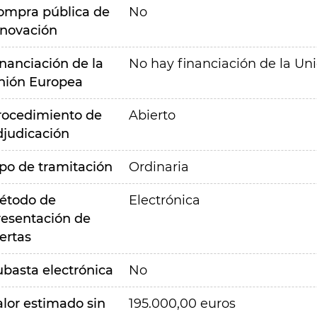
ompra pública de
No
nnovación
inanciación de la
No hay financiación de la Un
nión Europea
rocedimiento de
Abierto
djudicación
ipo de tramitación
Ordinaria
étodo de
Electrónica
resentación de
ertas
ubasta electrónica
No
alor estimado sin
195.000,00 euros