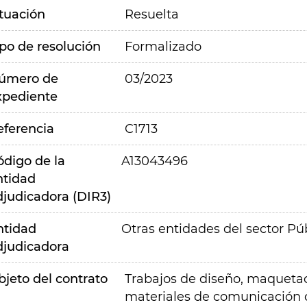
ituación
Resuelta
ipo de resolución
Formalizado
úmero de
03/2023
xpediente
eferencia
C1713
ódigo de la
A13043496
ntidad
djudicadora (DIR3)
ntidad
Otras entidades del sector Pú
djudicadora
bjeto del contrato
Trabajos de diseño, maquetaci
materiales de comunicación d