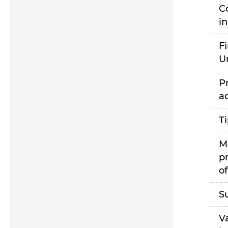
C
i
F
U
P
a
T
M
p
of
S
V