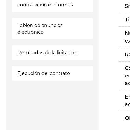
contratación e informes
S
T
Tablón de anuncios
electrónico
N
e
Resultados de la licitación
R
C
Ejecución del contrato
e
a
E
a
O