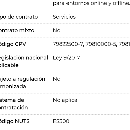
para entornos online y offline
ipo de contrato
Servicios
ontrato mixto
No
ódigo CPV
79822500-7, 79810000-5, 798
egislación nacional
Ley 9/2017
plicable
ujeto a regulación
No
rmonizada
istema de
No aplica
ontratación
ódigo NUTS
ES300