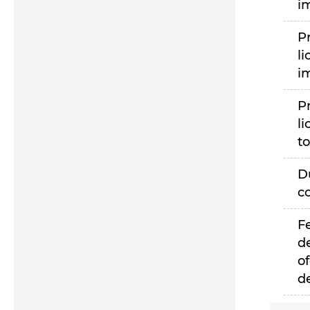
i
P
li
i
P
li
to
D
c
F
d
of
d