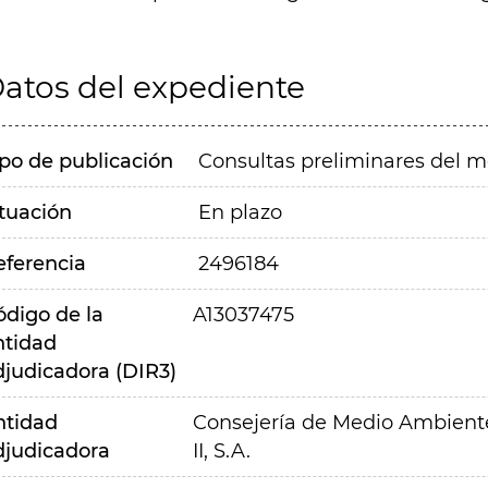
atos del expediente
ipo de publicación
Consultas preliminares del 
ituación
En plazo
eferencia
2496184
ódigo de la
A13037475
ntidad
djudicadora (DIR3)
ntidad
Consejería de Medio Ambiente,
djudicadora
II, S.A.