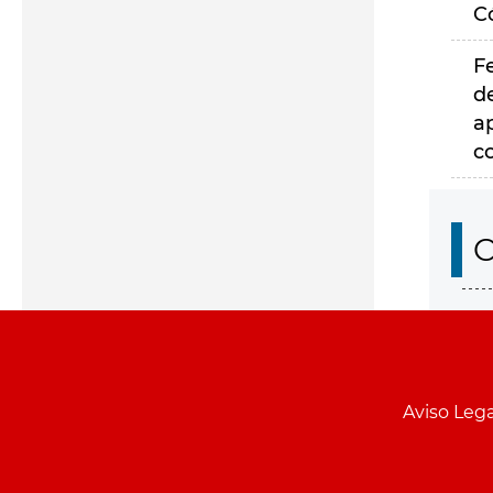
C
F
d
a
c
O
Aviso Lega
Menu
pie