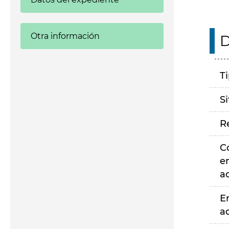
Otra información
D
T
S
R
C
e
a
E
a