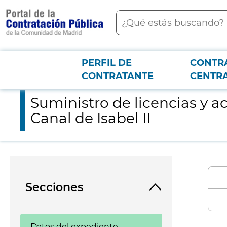
contenido
Buscar
principal
PERFIL DE
CONTR
Menú PCON
2026-3-12
Suministro de licencias y acompañamiento para el nuevo siste
CONTRATANTE
CENTR
Suministro de licencias y 
Canal de Isabel II
Secciones
Datos del expediente