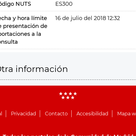
ódigo NUTS
ES300
echa y hora límite
16 de julio del 2018 12:32
e presentación de
portaciones a la
onsulta
tra información
l
Privacidad
Contacto
Accesibilidad
Mapa 