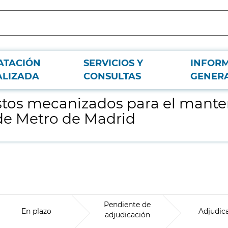
ATACIÓN
SERVICIOS Y
INFOR
ento de instalaciones fijas y trenes de Metro de Madrid
ALIZADA
CONSULTAS
GENER
estos mecanizados para el mant
s de Metro de Madrid
Pendiente de
En plazo
Adjudic
adjudicación