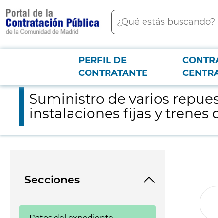
contenido
Buscar
principal
PERFIL DE
CONTR
Menú PCON
2026-3-12
Suministro de varios repuestos mecanizados para el mantenimi
CONTRATANTE
CENTR
Suministro de varios repu
instalaciones fijas y trene
Secciones
Datos del expediente