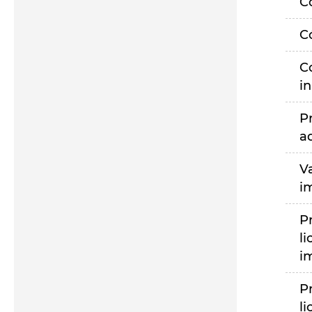
C
C
C
i
P
a
V
i
P
li
i
P
li