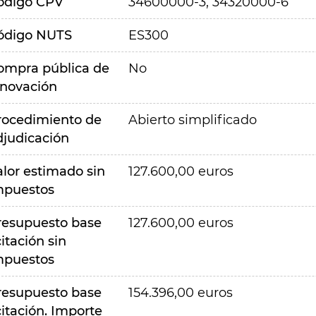
ódigo CPV
34600000-3, 34320000-6
ódigo NUTS
ES300
ompra pública de
No
nnovación
rocedimiento de
Abierto simplificado
djudicación
alor estimado sin
127.600,00 euros
mpuestos
resupuesto base
127.600,00 euros
citación sin
mpuestos
resupuesto base
154.396,00 euros
citación. Importe