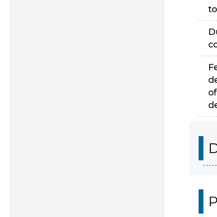
to
D
c
F
d
of
d
D
P