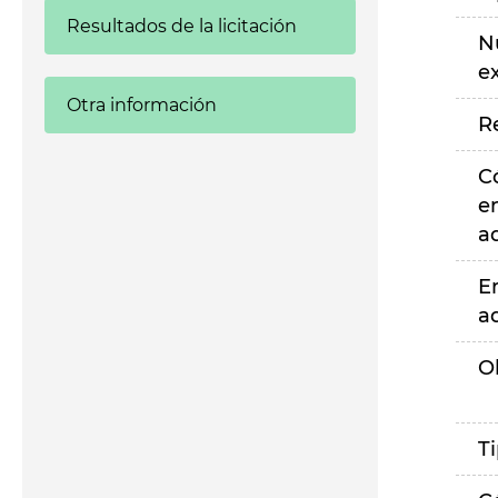
Resultados de la licitación
N
e
Otra información
R
C
e
a
E
a
O
T