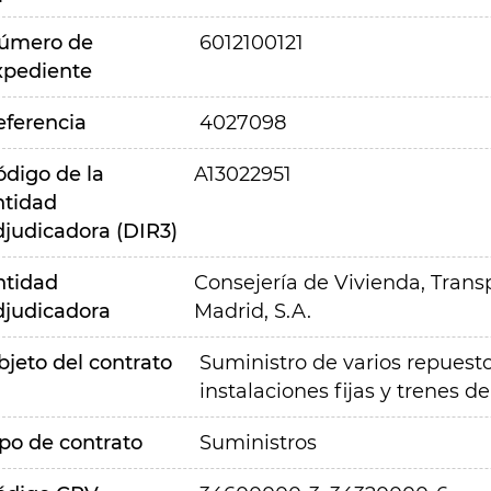
úmero de
6012100121
xpediente
eferencia
4027098
ódigo de la
A13022951
ntidad
djudicadora (DIR3)
ntidad
Consejería de Vivienda, Transp
djudicadora
Madrid, S.A.
bjeto del contrato
Suministro de varios repues
instalaciones fijas y trenes 
ipo de contrato
Suministros