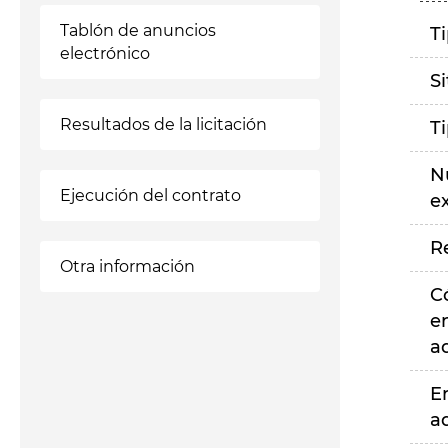
Tablón de anuncios
T
electrónico
S
Resultados de la licitación
T
N
Ejecución del contrato
e
R
Otra información
C
e
a
E
a