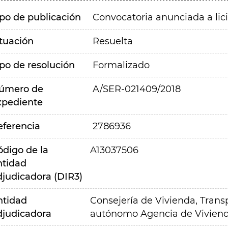
ipo de publicación
Convocatoria anunciada a lic
ituación
Resuelta
ipo de resolución
Formalizado
úmero de
A/SER-021409/2018
xpediente
eferencia
2786936
ódigo de la
A13037506
ntidad
djudicadora (DIR3)
ntidad
Consejería de Vivienda, Transp
djudicadora
autónomo Agencia de Viviend