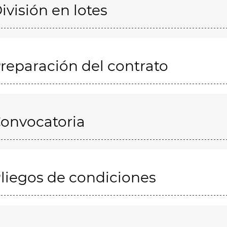
ivisión en lotes
reparación del contrato
onvocatoria
liegos de condiciones