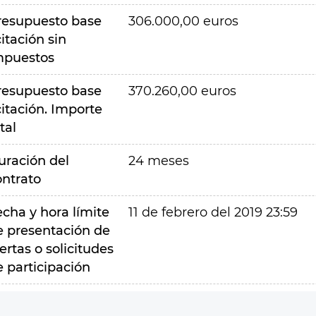
resupuesto base
306.000,00 euros
citación sin
mpuestos
resupuesto base
370.260,00 euros
citación. Importe
tal
uración del
24 meses
ontrato
echa y hora límite
11 de febrero del 2019 23:59
e presentación de
ertas o solicitudes
e participación