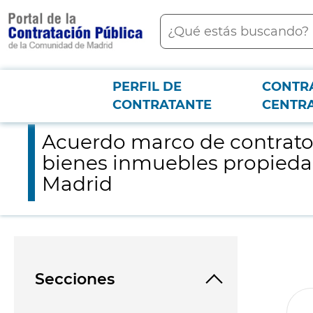
contenido
Buscar
principal
PERFIL DE
CONTR
Menú PCON
2026-3-12
Acuerdo marco de contrato de servicios de elaboracion de in
CONTRATANTE
CENTR
Acuerdo marco de contrato 
bienes inmuebles propiedad
Madrid
Secciones