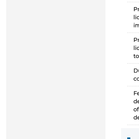
P
li
i
P
li
to
D
c
F
d
of
d