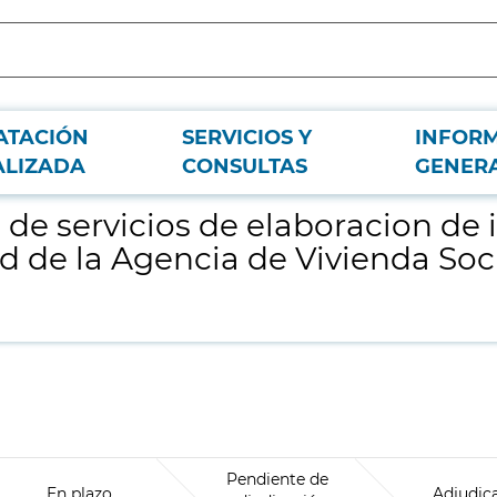
ATACIÓN
SERVICIOS Y
INFOR
formes de tasacion de bienes inmuebles propiedad de la Agencia de Vivienda
ALIZADA
CONSULTAS
GENER
de servicios de elaboracion de 
 de la Agencia de Vivienda Soc
Pendiente de
En plazo
Adjudic