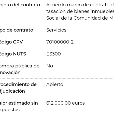
bjeto del contrato
Acuerdo marco de contrato de
tasacion de bienes inmuebles
Social de la Comunidad de M
ipo de contrato
Servicios
ódigo CPV
70100000-2
ódigo NUTS
ES300
ompra pública de
No
nnovación
rocedimiento de
Abierto
djudicación
alor estimado sin
612.000,00 euros
mpuestos