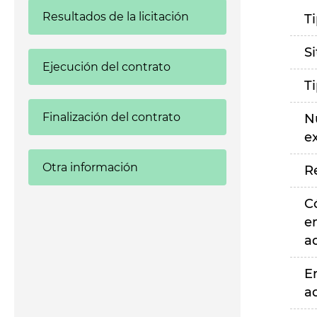
Resultados de la licitación
T
S
Ejecución del contrato
T
Finalización del contrato
N
e
Otra información
R
C
e
a
E
a