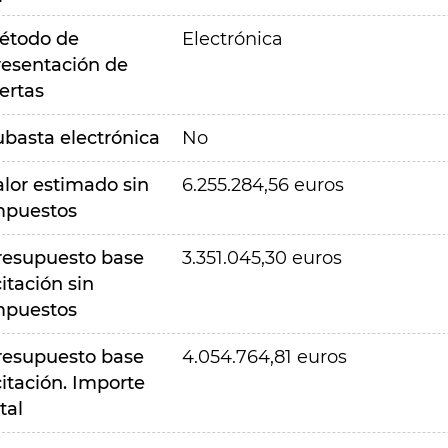
étodo de
Electrónica
resentación de
ertas
ubasta electrónica
No
alor estimado sin
6.255.284,56 euros
mpuestos
resupuesto base
3.351.045,30 euros
citación sin
mpuestos
resupuesto base
4.054.764,81 euros
citación. Importe
tal