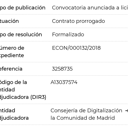
ipo de publicación
Convocatoria anunciada a lic
ituación
Contrato prorrogado
ipo de resolución
Formalizado
úmero de
ECON/000132/2018
xpediente
eferencia
3258735
ódigo de la
A13037574
ntidad
djudicadora (DIR3)
ntidad
Consejería de Digitalización
djudicadora
la Comunidad de Madrid