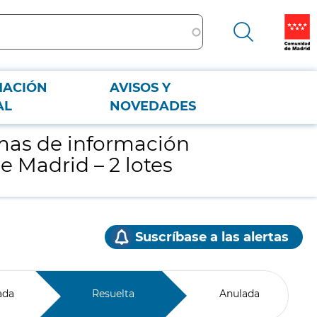
MACIÓN
AVISOS Y
 Madrid – 2 lotes
AL
NOVEDADES
emas de información
e Madrid – 2 lotes
Suscríbase a las alertas
ada
Resuelta
Anulada