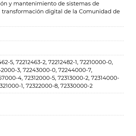
ción y mantenimiento de sistemas de
a transformación digital de la Comunidad de
462-5, 72212463-2, 72212482-1, 72210000-0,
42000-3, 72243000-0, 72244000-7,
67000-4, 72312000-5, 72313000-2, 72314000-
2321000-1, 72322000-8, 72330000-2