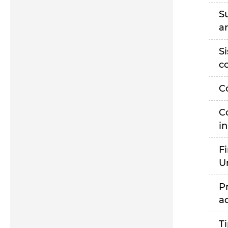
S
a
S
c
C
C
i
F
U
P
a
T