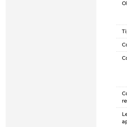
O
T
C
C
C
r
L
a