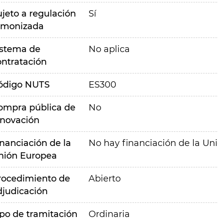
ujeto a regulación
Sí
rmonizada
istema de
No aplica
ontratación
ódigo NUTS
ES300
ompra pública de
No
nnovación
inanciación de la
No hay financiación de la Un
nión Europea
rocedimiento de
Abierto
djudicación
ipo de tramitación
Ordinaria