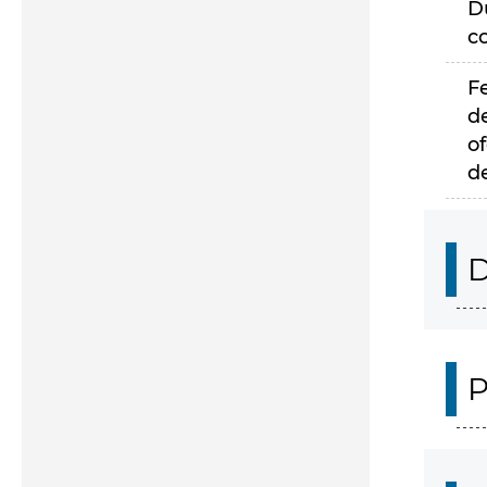
D
c
F
d
of
d
D
P