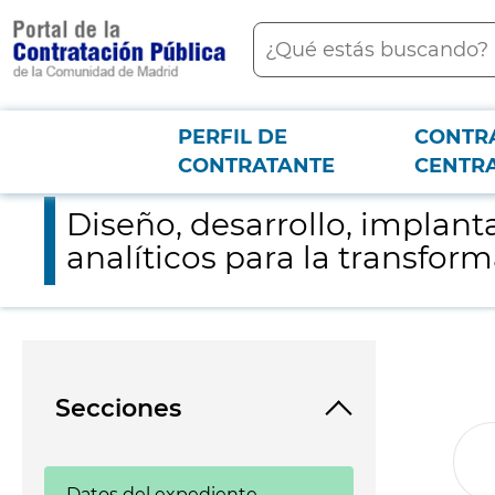
contenido
Buscar
principal
PERFIL DE
CONTR
Menú PCON
2026-3-12
Diseño, desarrollo, implantación y mantenimiento de sistemas 
CONTRATANTE
CENTR
Diseño, desarrollo, implan
analíticos para la transfor
Secciones
Datos del expediente