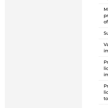
M
p
of
S
V
i
P
li
i
P
li
to