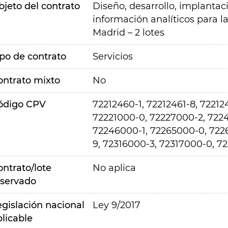
bjeto del contrato
Diseño, desarrollo, implanta
información analíticos para l
Madrid – 2 lotes
ipo de contrato
Servicios
ontrato mixto
No
ódigo CPV
72212460-1, 72212461-8, 72212
72221000-0, 72227000-2, 722
72246000-1, 72265000-0, 722
9, 72316000-3, 72317000-0, 7
ontrato/lote
No aplica
eservado
egislación nacional
Ley 9/2017
plicable