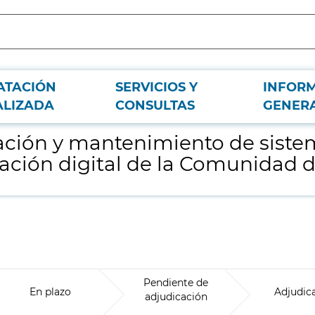
ATACIÓN
SERVICIOS Y
INFOR
de información analíticos para la transformación digital de la Comunidad de
ALIZADA
CONSULTAS
GENER
tación y mantenimiento de sist
mación digital de la Comunidad d
Pendiente de
En plazo
Adjudic
adjudicación