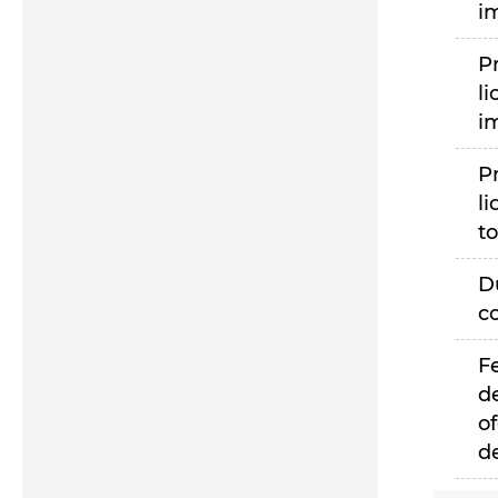
i
P
li
i
P
li
to
D
c
F
d
of
d