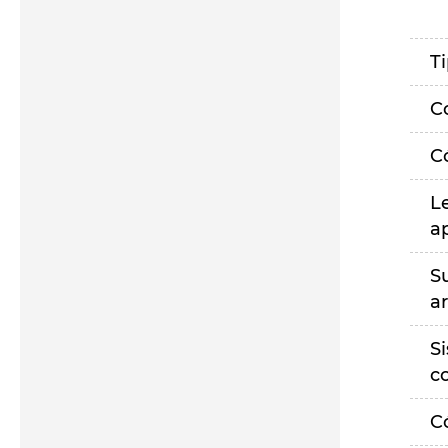
T
C
C
L
a
S
a
S
c
C