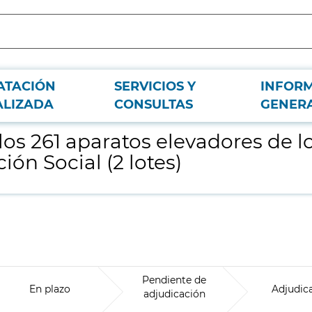
ATACIÓN
SERVICIOS Y
INFOR
entros adscritos a la Agencia Madrileña de Atención Social (2 lotes)
ALIZADA
CONSULTAS
GENER
os 261 aparatos elevadores de lo
ón Social (2 lotes)
Pendiente de
En plazo
Adjudic
adjudicación