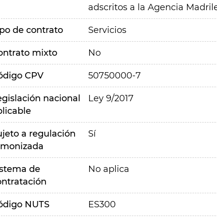
adscritos a la Agencia Madrile
ipo de contrato
Servicios
ontrato mixto
No
ódigo CPV
50750000-7
egislación nacional
Ley 9/2017
plicable
ujeto a regulación
Sí
rmonizada
istema de
No aplica
ontratación
ódigo NUTS
ES300