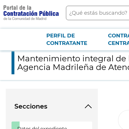
contenido
Buscar
principal
PERFIL DE
CONTR
Menú PCON
2026-3-12
Mantenimiento integral de los 261 aparatos elevadores de los c
CONTRATANTE
CENTR
Mantenimiento integral de l
Agencia Madrileña de Atenci
Secciones
Datos del expediente