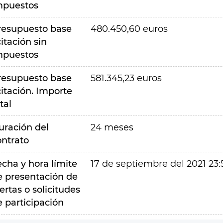
mpuestos
resupuesto base
480.450,60 euros
citación sin
mpuestos
resupuesto base
581.345,23 euros
citación. Importe
tal
uración del
24 meses
ontrato
echa y hora límite
17 de septiembre del 2021 23:
e presentación de
ertas o solicitudes
e participación