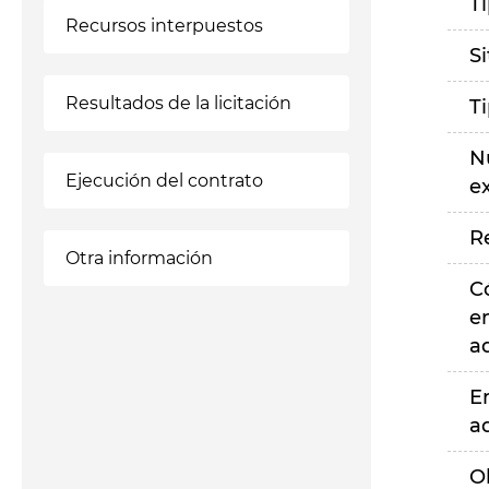
T
Recursos interpuestos
S
Resultados de la licitación
T
N
Ejecución del contrato
e
R
Otra información
C
e
a
E
a
O