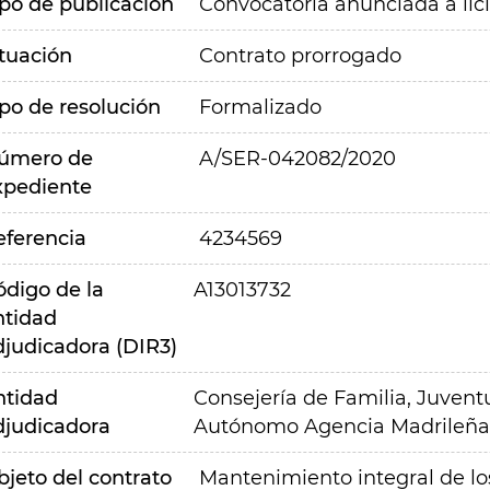
ipo de publicación
Convocatoria anunciada a lic
ituación
Contrato prorrogado
ipo de resolución
Formalizado
úmero de
A/SER-042082/2020
xpediente
eferencia
4234569
ódigo de la
A13013732
ntidad
djudicadora (DIR3)
ntidad
Consejería de Familia, Juvent
djudicadora
Autónomo Agencia Madrileña 
bjeto del contrato
Mantenimiento integral de los