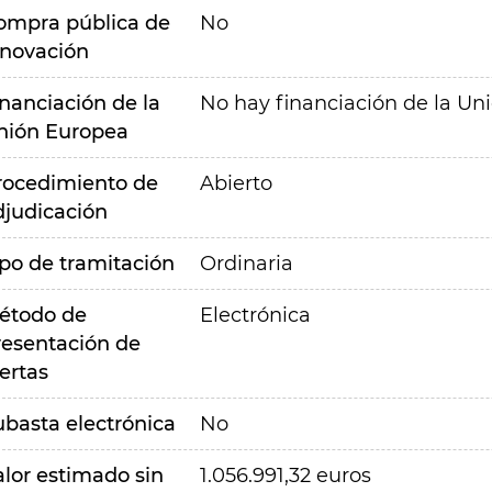
ompra pública de
No
nnovación
inanciación de la
No hay financiación de la Un
nión Europea
rocedimiento de
Abierto
djudicación
ipo de tramitación
Ordinaria
étodo de
Electrónica
resentación de
ertas
ubasta electrónica
No
alor estimado sin
1.056.991,32 euros