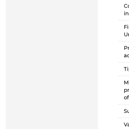
C
i
F
U
P
a
T
M
p
of
S
V