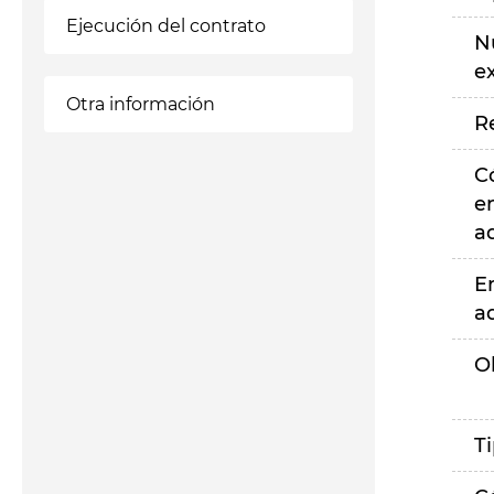
Ejecución del contrato
N
e
Otra información
R
C
e
a
E
a
O
T