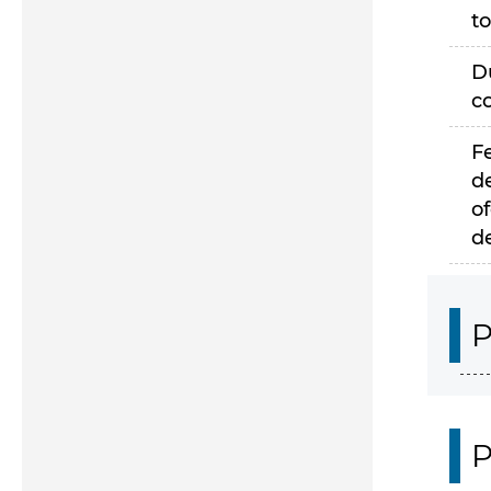
to
D
c
F
d
of
d
P
P