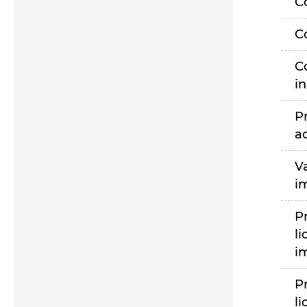
C
C
C
i
P
a
V
i
P
li
i
P
li