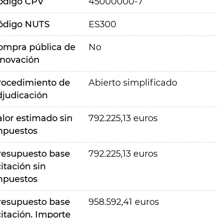
ódigo CPV
45000000-7
ódigo NUTS
ES300
ompra pública de
No
nnovación
rocedimiento de
Abierto simplificado
djudicación
alor estimado sin
792.225,13 euros
mpuestos
resupuesto base
792.225,13 euros
citación sin
mpuestos
resupuesto base
958.592,41 euros
citación. Importe