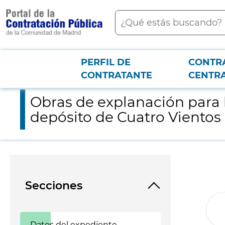
contenido
Buscar
principal
PERFIL DE
CONTR
Menú PCON
2026-3-12
Obras de explanación para la futura ampliación de la base log
CONTRATANTE
CENTR
Obras de explanación para l
depósito de Cuatro Vientos
Secciones
Datos del expediente