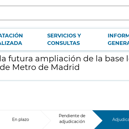
ATACIÓN
SERVICIOS Y
INFOR
ística de vía en el depósito de Cuatro Vientos de Metro de Madrid
ALIZADA
CONSULTAS
GENER
a futura ampliación de la base lo
 de Metro de Madrid
Pendiente de
En plazo
Adjudic
adjudicación