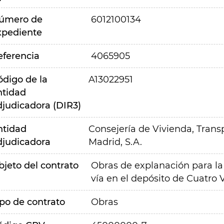
úmero de
6012100134
xpediente
eferencia
4065905
ódigo de la
A13022951
ntidad
djudicadora (DIR3)
ntidad
Consejería de Vivienda, Transp
djudicadora
Madrid, S.A.
bjeto del contrato
Obras de explanación para la 
vía en el depósito de Cuatro
ipo de contrato
Obras