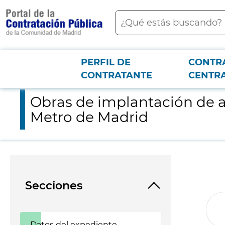
contenido
Buscar
principal
PERFIL DE
CONTR
Menú PCON
2026-3-12
Obras de implantación de ascensores y modernización de la 
CONTRATANTE
CENTR
Obras de implantación de 
Metro de Madrid
Secciones
Datos del expediente