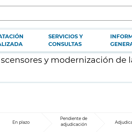
ATACIÓN
SERVICIOS Y
INFOR
estación de Begoña de Metro de Madrid
ALIZADA
CONSULTAS
GENER
ascensores y modernización de 
Pendiente de
En plazo
Adjudic
adjudicación