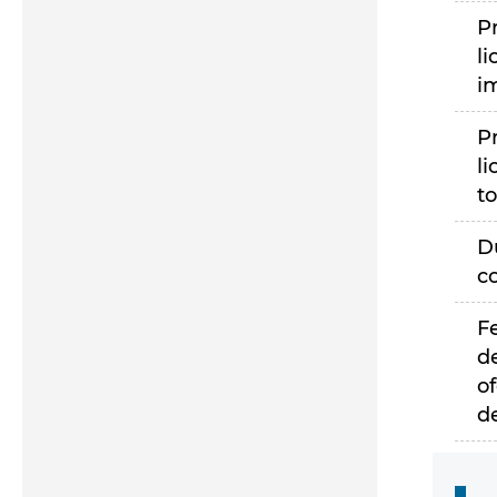
P
li
i
P
li
to
D
c
F
d
of
d