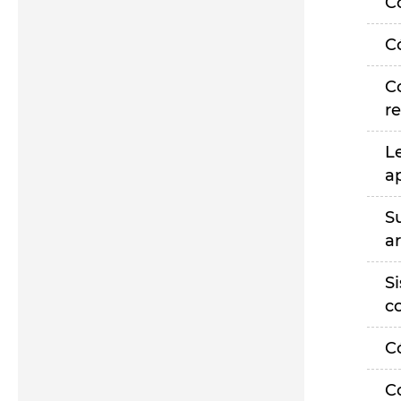
C
C
C
r
L
a
S
a
S
c
C
C