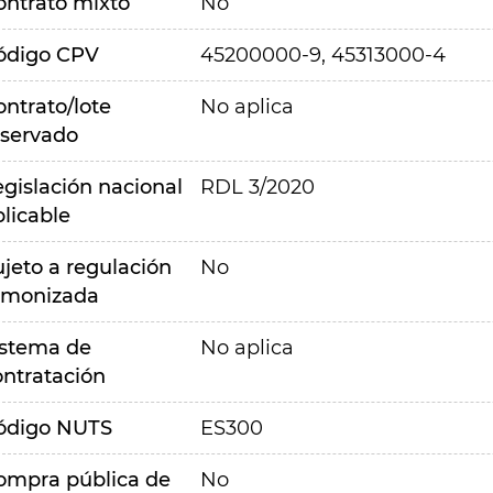
ontrato mixto
No
ódigo CPV
45200000-9, 45313000-4
ontrato/lote
No aplica
eservado
egislación nacional
RDL 3/2020
plicable
ujeto a regulación
No
rmonizada
istema de
No aplica
ontratación
ódigo NUTS
ES300
ompra pública de
No