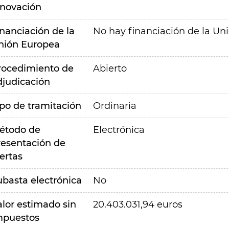
nnovación
inanciación de la
No hay financiación de la Un
nión Europea
rocedimiento de
Abierto
djudicación
ipo de tramitación
Ordinaria
étodo de
Electrónica
resentación de
ertas
ubasta electrónica
No
alor estimado sin
20.403.031,94 euros
mpuestos