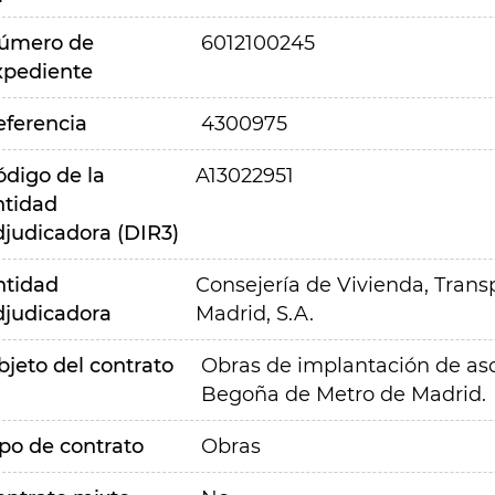
úmero de
6012100245
xpediente
eferencia
4300975
ódigo de la
A13022951
ntidad
djudicadora (DIR3)
ntidad
Consejería de Vivienda, Transp
djudicadora
Madrid, S.A.
bjeto del contrato
Obras de implantación de asc
Begoña de Metro de Madrid.
ipo de contrato
Obras