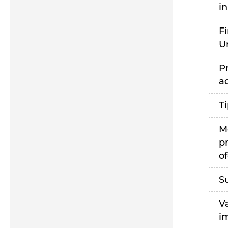
i
F
U
P
a
T
M
p
of
S
V
i