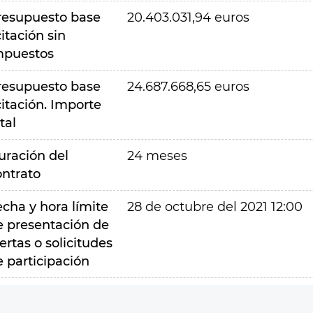
resupuesto base
20.403.031,94 euros
citación sin
mpuestos
resupuesto base
24.687.668,65 euros
citación. Importe
tal
uración del
24 meses
ontrato
echa y hora límite
28 de octubre del 2021 12:00
e presentación de
ertas o solicitudes
e participación