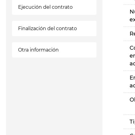
Ejecución del contrato
N
e
Finalización del contrato
R
C
Otra información
e
a
E
a
O
T