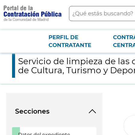
contenido
Buscar
principal
PERFIL DE
CONTR
Menú PCON
2026-3-12
Servicio de limpieza de las dependencias, instalaciones y edif
CONTRATANTE
CENTR
Servicio de limpieza de las 
de Cultura, Turismo y Depor
Secciones
Datos del expediente