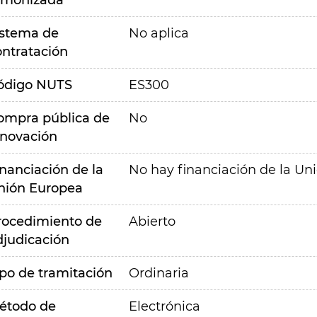
rmonizada
istema de
No aplica
ontratación
ódigo NUTS
ES300
ompra pública de
No
nnovación
inanciación de la
No hay financiación de la Un
nión Europea
rocedimiento de
Abierto
djudicación
ipo de tramitación
Ordinaria
étodo de
Electrónica