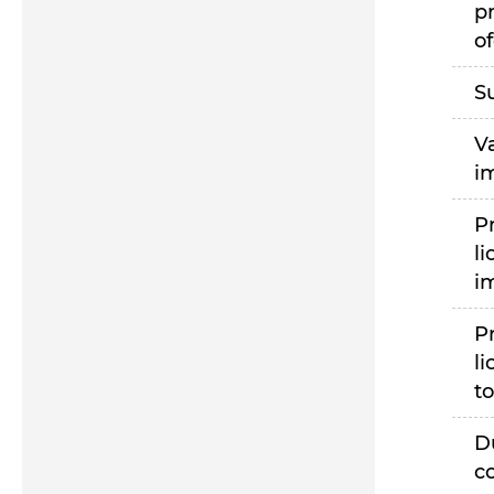
p
of
S
V
i
P
li
i
P
li
to
D
c