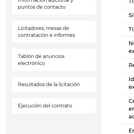
Información adicional y
T
puntos de contacto
S
Licitadores, mesas de
T
contratación e informes
N
e
Tablón de anuncios
electrónico
R
Id
Resultados de la licitación
e
C
Ejecución del contrato
e
a
E