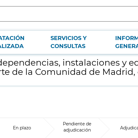
ATACIÓN
SERVICIOS Y
INFOR
icios de la Consejería de Cultura, Turismo y Deporte de la Comunidad de Madri
ALIZADA
CONSULTAS
GENER
dependencias, instalaciones y ed
te de la Comunidad de Madrid, d
Pendiente de
En plazo
Adjudic
adjudicación