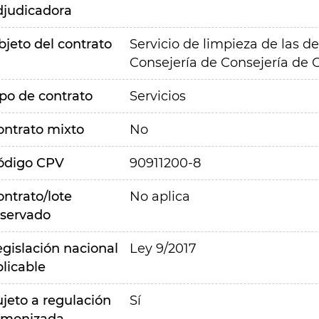
djudicadora
bjeto del contrato
Servicio de limpieza de las de
Consejería de Consejería de 
ipo de contrato
Servicios
ontrato mixto
No
ódigo CPV
90911200-8
ontrato/lote
No aplica
eservado
egislación nacional
Ley 9/2017
plicable
ujeto a regulación
Sí