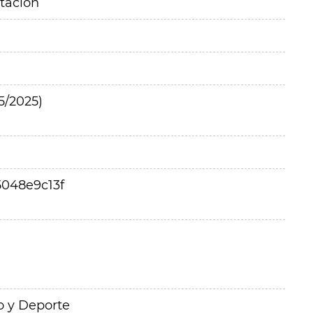
itación
5/2025)
5048e9c13f
o y Deporte