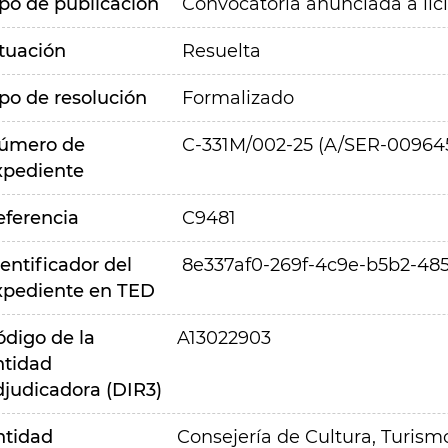
ipo de publicación
Convocatoria anunciada a lic
ituación
Resuelta
ipo de resolución
Formalizado
úmero de
C-331M/002-25 (A/SER-00964
xpediente
eferencia
C9481
entificador del
8e337af0-269f-4c9e-b5b2-48
xpediente en TED
ódigo de la
A13022903
ntidad
djudicadora (DIR3)
ntidad
Consejería de Cultura, Turism