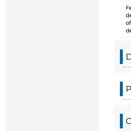
F
d
of
d
D
P
C