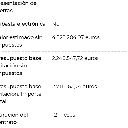
resentación de
ertas
ubasta electrónica
No
alor estimado sin
4.929.204,97 euros
mpuestos
resupuesto base
2.240.547,72 euros
citación sin
mpuestos
resupuesto base
2.711.062,74 euros
citación. Importe
tal
uración del
12 meses
ontrato