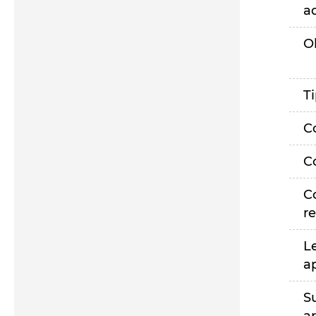
a
O
T
C
C
C
r
L
a
S