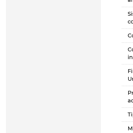
a
S
c
C
C
i
F
U
P
a
T
M