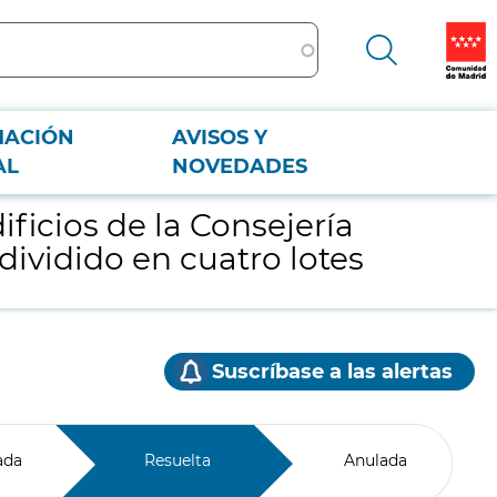
MACIÓN
AVISOS Y
d, dividido en cuatro lotes
AL
NOVEDADES
ificios de la Consejería
ividido en cuatro lotes
Suscríbase a las alertas
ada
Resuelta
Anulada