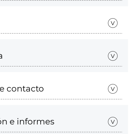
a
de contacto
ón e informes