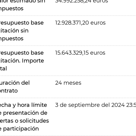
alor estimado sin
34.992.258,24 euros
mpuestos
resupuesto base
12.928.371,20 euros
citación sin
mpuestos
resupuesto base
15.643.329,15 euros
citación. Importe
tal
uración del
24 meses
ontrato
echa y hora límite
3 de septiembre del 2024 23:
e presentación de
ertas o solicitudes
e participación