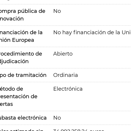
ompra pública de
No
nnovación
inanciación de la
No hay financiación de la Un
nión Europea
rocedimiento de
Abierto
djudicación
ipo de tramitación
Ordinaria
étodo de
Electrónica
resentación de
ertas
ubasta electrónica
No