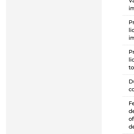
V
i
P
li
i
P
li
to
D
c
F
d
of
d