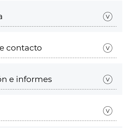
a
de contacto
ón e informes