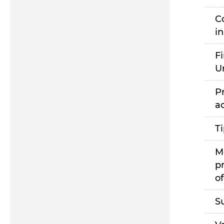
C
i
F
U
P
a
T
M
p
of
S