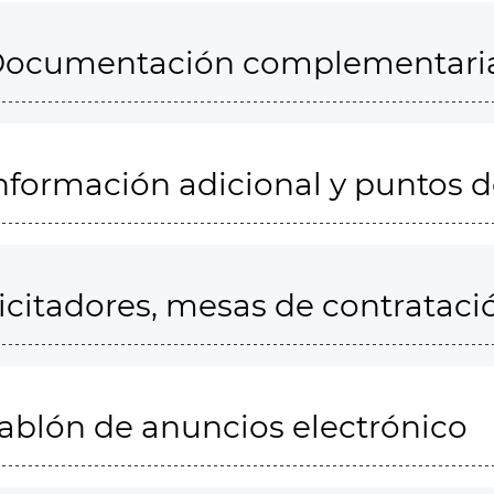
ocumentación complementari
nformación adicional y puntos 
icitadores, mesas de contrataci
ablón de anuncios electrónico