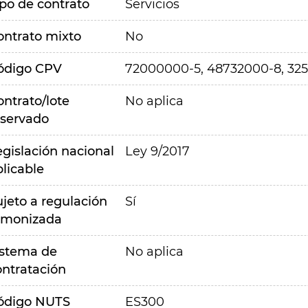
ipo de contrato
Servicios
ontrato mixto
No
ódigo CPV
72000000-5, 48732000-8, 32
ontrato/lote
No aplica
eservado
egislación nacional
Ley 9/2017
plicable
ujeto a regulación
Sí
rmonizada
istema de
No aplica
ontratación
ódigo NUTS
ES300