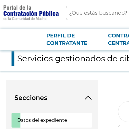
contenido
Buscar
principal
PERFIL DE
CONTR
Menú PCON
2026-3-12
Servicios gestionados de ciberseguridad de madrid digital - 4 
CONTRATANTE
CENTR
Servicios gestionados de ci
Secciones
Datos del expediente