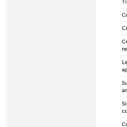
T
C
C
C
r
L
a
S
a
S
c
C