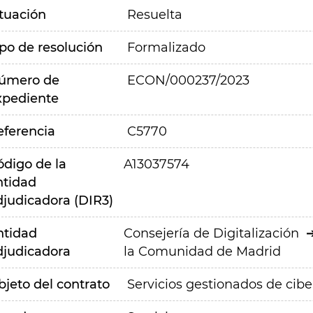
ituación
Resuelta
ipo de resolución
Formalizado
úmero de
ECON/000237/2023
xpediente
eferencia
C5770
ódigo de la
A13037574
ntidad
djudicadora (DIR3)
ntidad
Consejería de Digitalización
djudicadora
la Comunidad de Madrid
bjeto del contrato
Servicios gestionados de cibe