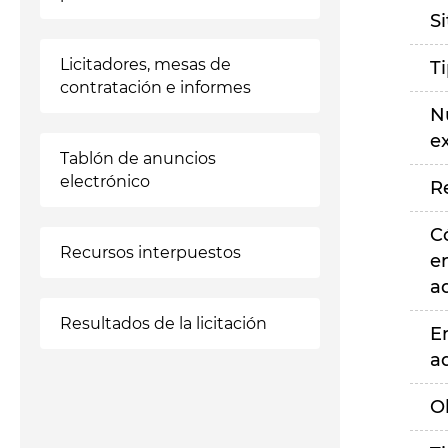
S
Licitadores, mesas de
T
contratación e informes
N
e
Tablón de anuncios
electrónico
R
C
Recursos interpuestos
e
a
Resultados de la licitación
E
a
O